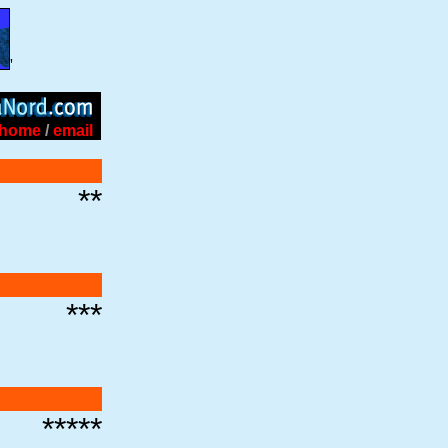
'
home
/
email
**
***
*****