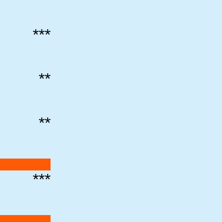
***
**
**
***