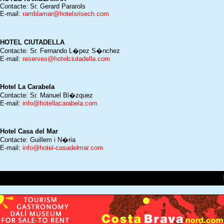
Contacte: Sr. Gerard Pararols
E-mail:
ramblamar@hotelsrisech.com
HOTEL CIUTADELLA
Contacte: Sr. Fernando L�pez S�nchez
E-mail:
reserves@hotelciutadella.com
Hotel La Carabela
Contacte: Sr. Manuel Bl�zquez
E-mail:
info@hotellacarabela.com
Hotel Casa del Mar
Contacte: Guillem i N�ria
E-mail:
info@hotel-casadelmar.com