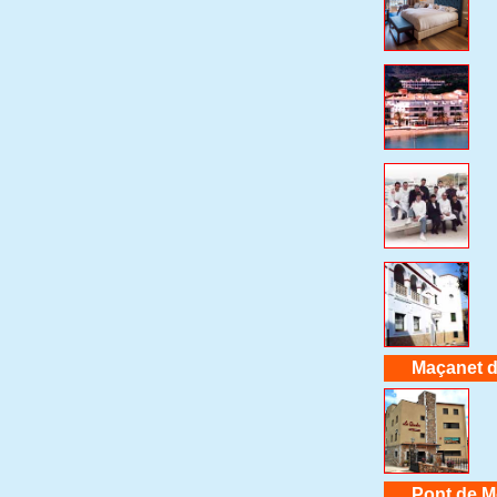
Maçanet 
Pont de M