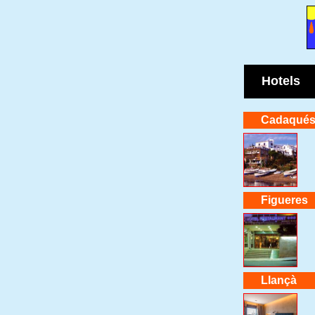
Hotels
Cadaqué
Figueres
Llançà