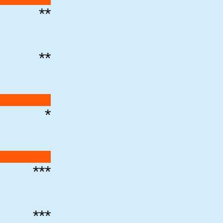
**
**
*
***
***