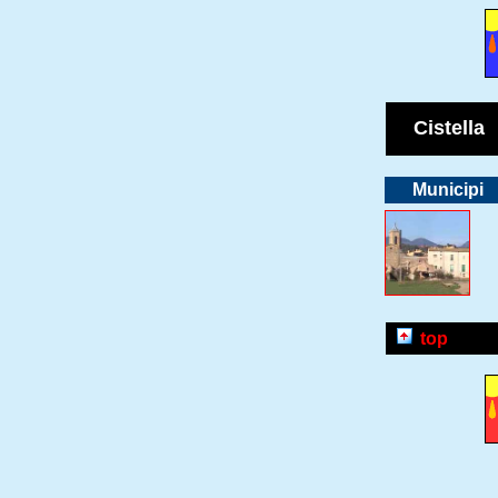
Cistella
Municipi
top