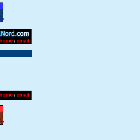
'
home
/
email
home
/
email
'